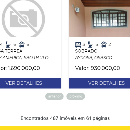
4
6
6
3
5
2
SA TERREA
SOBRADO
Y AMERICA, SAO PAULO
AYROSA, OSASCO
or: 1.690.000,00
Valor: 930.000,00
VER DETALHES
VER DETALHES
anterior
próximo
Encontrados 487 imóveis em 61 páginas