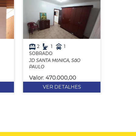
2
1
1
SOBRADO
JD SANTA MôNICA, SãO
PAULO
Valor: 470.000,00
VER DETALHES