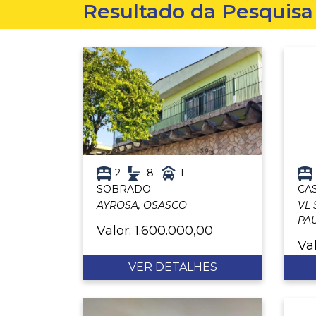
Resultado da Pesquisa
2
8
1
SOBRADO
CA
AYROSA, OSASCO
VL 
PA
Valor: 1.600.000,00
Va
VER DETALHES