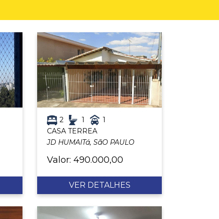
2
1
1
CASA TERREA
JD HUMAITá, SãO PAULO
Valor: 490.000,00
VER DETALHES