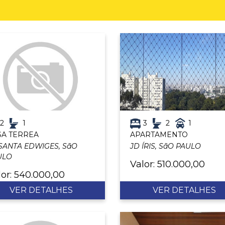
2
1
3
2
1
SA TERREA
APARTAMENTO
SANTA EDWIGES, SãO
JD ÍRIS, SãO PAULO
ULO
Valor: 510.000,00
lor: 540.000,00
VER DETALHES
VER DETALHES