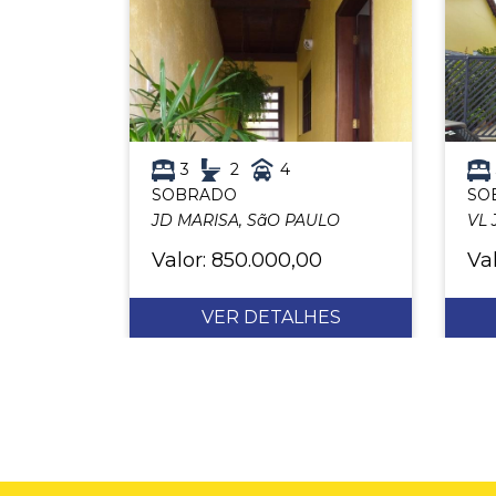
3
2
4
SOBRADO
SO
JD MARISA, SãO PAULO
VL
Valor: 850.000,00
Va
VER DETALHES