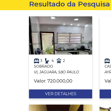
Resultado da Pesquisa
3
4
2
SOBRADO
CA
VL JAGUARA, SãO PAULO
AY
Valor: 720.000,00
Va
VER DETALHES