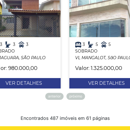
3
3
3
3
5
5
BRADO
SOBRADO
 JAGUARA, SÃO PAULO
VL MANGALOT, SãO PAUL
lor: 980.000,00
Valor: 1.325.000,00
VER DETALHES
VER DETALHES
anterior
próximo
Encontrados 487 imóveis em 61 páginas