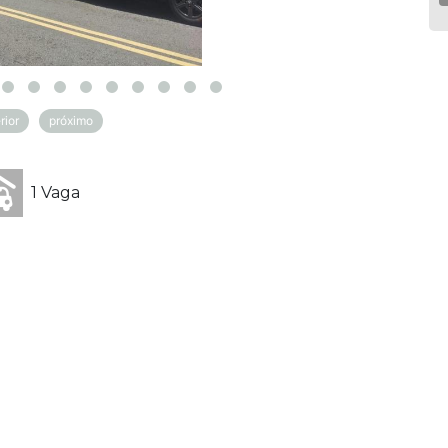
rior
próximo
1 Vaga