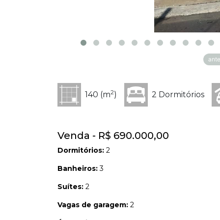
ante
2
140 (m
)
2 Dormitórios
Venda - R$ 690.000,00
Dormitórios:
2
Banheiros:
3
Suítes:
2
Vagas de garagem:
2