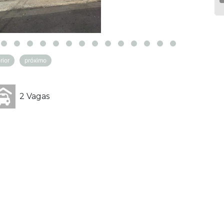
rior
próximo
2 Vagas