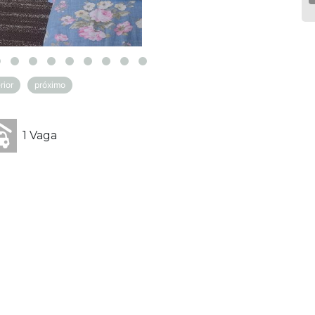
rior
próximo
1 Vaga