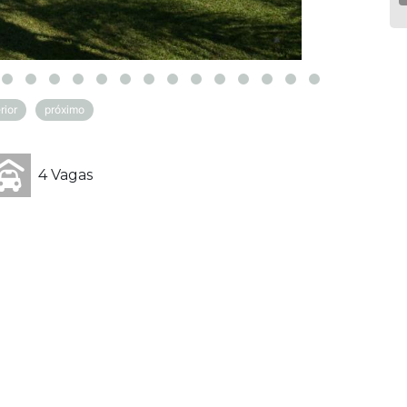
rior
próximo
4 Vagas