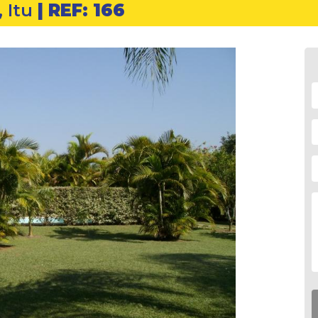
 Itu
| REF: 166